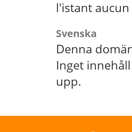
l'istant aucu
Svenska
Denna domän 
Inget innehål
upp.